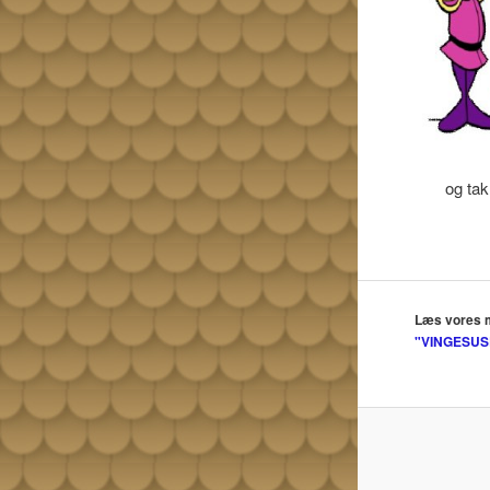
og tak
Læs vores 
"VINGESUS