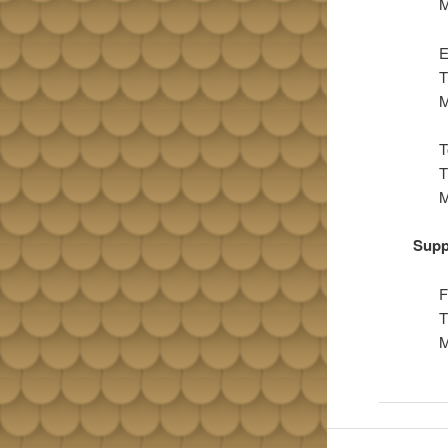
M
E
T
M
T
T
M
Supp
F
T
M