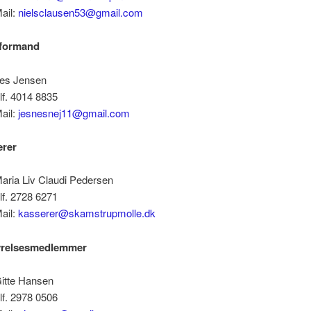
ail:
nielsclausen53@gmail.com
formand
es Jensen
lf. 4014 8835
ail:
jesnesnej11@gmail.com
erer
aria Liv Claudi Pedersen
lf. 2728 6271
ail:
kasserer@skamstrupmolle.dk
yrelsesmedlemmer
itte Hansen
lf. 2978 0506