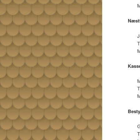
M
Næst
J
T
M
Kass
M
T
M
Best
G
T