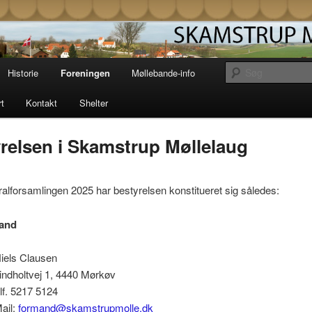
Møllelaug driver og vedligeholder den gamle
i Skamstrup på vestsjælland. Læs her om
storie og mekanik eller book en overnatning
strup Mølle
Historie
Foreningen
Møllebande-info
t unik solopgang i en af vores shelters.
rt
Kontakt
Shelter
relsen i Skamstrup Møllelaug
ralforsamlingen 2025 har bestyrelsen konstitueret sig således:
and
iels Clausen
indholtvej 1, 4440 Mørkøv
lf. 5217 5124
ail:
formand@skamstrupmolle.dk