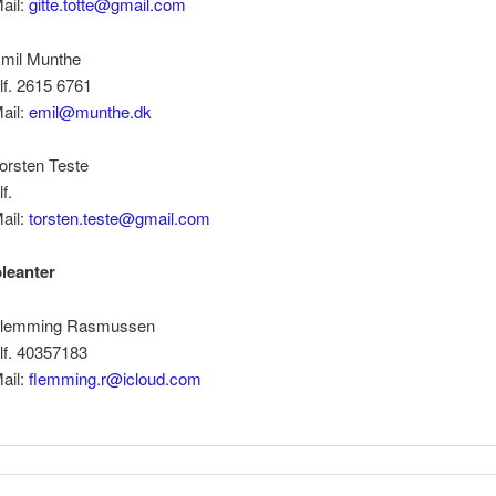
ail:
gitte.totte@gmail.com
mil Munthe
lf. 2615 6761
ail:
emil@munthe.dk
orsten Teste
lf.
ail:
torsten.teste@gmail.com
leanter
lemming Rasmussen
lf. 40357183
ail:
flemming.r@icloud.com