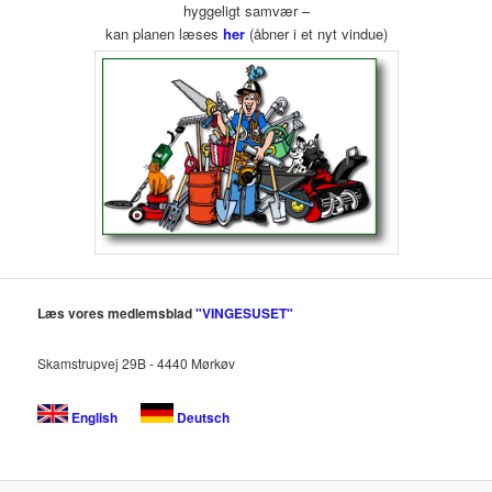
hyggeligt samvær –
kan planen læses
her
(åbner i et nyt vindue)
Læs vores medlemsblad
"VINGESUSET"
Skamstrupvej 29B - 4440 Mørkøv
English
Deutsch