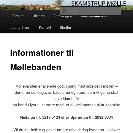
Fortsæt
Skamstrup Møllelaug driver og vedligeholder den gamle vindmølle i
Skamstrup på vestsjælland. Læs her om møllens historie og mekanik eller
til
Søg
Hovedmenu
book en overnatning med en helt unik solopgang i en af vores shelters.
primært
Møllebande-info
Forside
Historie
Foreningen
indhold
Skamstrup Mølle
Lidt af hvert
Kontakt
Shelter
Informationer til
Møllebanden
Møllebanden er allerede godt i gang med arbejdet i møllen –
der er en del opgaver, både små og store, som vi gerne skal
have klaret i år,
så har du lyst til at være med, er du velkommen til at kontakte
Niels på tlf. 5217 5124 eller Bjarne på tlf. 2032 8304
Vil du se, hvilke opgaver næste arbejdsdag byder på – udover