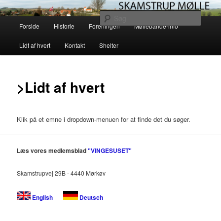
Fortsæt
Skamstrup Møllelaug driver og vedligeholder den gamle vindmølle i
Skamstrup på vestsjælland. Læs her om møllens historie og mekanik eller
til
Søg
Hovedmenu
book en overnatning med en helt unik solopgang i en af vores shelters.
primært
Forside
Historie
Foreningen
Møllebande-info
indhold
Skamstrup Mølle
Lidt af hvert
Kontakt
Shelter
>Lidt af hvert
Klik på et emne i dropdown-menuen for at finde det du søger.
Læs vores medlemsblad
"VINGESUSET"
Skamstrupvej 29B - 4440 Mørkøv
English
Deutsch