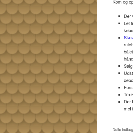
Kom og opl
Der 
Let 
købe
Skov
rutc
bålet
hån
Salg
Udsti
bebo
Fors
Træk
Der 
mel 
Dette indlæg