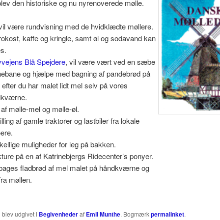
ev den historiske og nu nyrenoverede mølle.
vil være rundvisning med de hvidklædte møllere.
frokost, kaffe og kringle, samt øl og sodavand kan
s.
vejens Blå Spejdere
, vil være vært ved en sæbe
hebane og hjælpe med bagning af pandebrød på
 efter du har malet lidt mel selv på vores
dkværne.
 af mølle-mel og mølle-øl.
lling af gamle traktorer og lastbiler fra lokale
ere.
kellige muligheder for leg på bakken.
ture på en af Katrinebjergs Ridecenter’s ponyer.
bages fladbrød af mel malet på håndkværne og
fra møllen.
 blev udgivet i
Begivenheder
af
Emil Munthe
. Bogmærk
permalinket
.