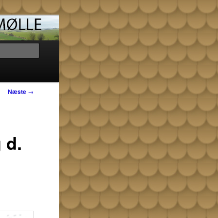
Søg
Næste
→
 d.