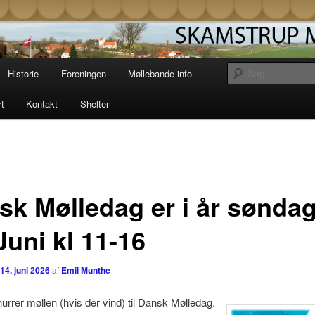
Møllelaug driver og vedligeholder den gamle
i Skamstrup på vestsjælland. Læs her om
storie og mekanik eller book en overnatning
strup Mølle
Historie
Foreningen
Møllebande-info
t unik solopgang i en af vores shelters.
rt
Kontakt
Shelter
vigation
sk Mølledag er i år søndag
Juni kl 11-16
n
14. juni 2026
af
Emil Munthe
snurrer møllen (hvis der vind) til Dansk Mølledag.