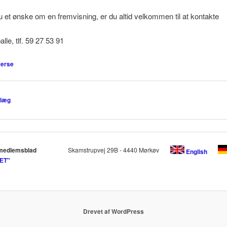
 et ønske om en fremvisning, er du altid velkommen til at kontakte
lle, tlf. 59 27 53 91
verse
vigation
dlæg
medlemsblad
Skamstrupvej 29B - 4440 Mørkøv
English
ET"
Drevet af WordPress