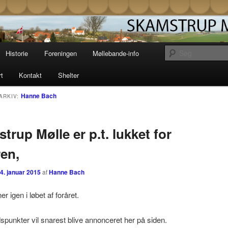
Møllelaug driver og vedligeholder den gamle
i Skamstrup på vestsjælland. Læs her om
storie og mekanik eller book en overnatning
strup Mølle
Historie
Foreningen
Møllebande-info
t unik solopgang i en af vores shelters.
rt
Kontakt
Shelter
Hanne Bach
ARKIV:
trup Mølle er p.t. lukket for
ren,
n
4. januar 2015
af
Hanne Bach
r igen i løbet af foråret.
dspunkter vil snarest blive annonceret her på siden.