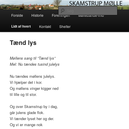
Fortsæt
Skamstrup Møllelaug driver og vedligeholder den gamle vindmølle i
Skamstrup på vestsjælland. Læs her om møllens historie og mekanik eller
til
Søg
Hovedmenu
book en overnatning med en helt unik solopgang i en af vores shelters.
primært
Forside
Historie
Foreningen
Møllebande-info
indhold
Skamstrup Mølle
Lidt af hvert
Kontakt
Shelter
Tænd lys
Møllens sang til “Tænd lys”
Mel: Nu tændes tusind julelys
Nu tændes møllens julelys.
Vi hjælper det i kor.
Og møllens vinger kigger ned
til lille og til stor.
Og over Skamstrup by i dag,
går julens glade flok.
Vi tænder lyset her og der.
Og vi er mange nok