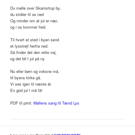
Du mølle over Skamstrup by,
du stråler til os ned
Og minder om at jul er nær,
og i os kommer fred.
Til hvert et sted i byen send
et lysstrejf herfra ned.
Så finder det den rette vej,
og det bli´r jul på ny.
Nu eller børn og voksne må,
til byens kirke gå.
Vi ses igen til næste år.
En god jul I må få!
PDF til print:
Møllens sang til Tænd Lys